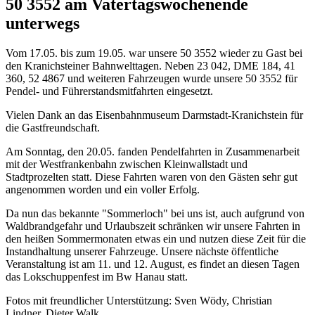
50 3552 am Vatertagswochenende
unterwegs
Vom 17.05. bis zum 19.05. war unsere 50 3552 wieder zu Gast bei
den Kranichsteiner Bahnwelttagen. Neben 23 042, DME 184, 41
360, 52 4867 und weiteren Fahrzeugen wurde unsere 50 3552 für
Pendel- und Führerstandsmitfahrten eingesetzt.
Vielen Dank an das Eisenbahnmuseum Darmstadt-Kranichstein für
die Gastfreundschaft.
Am Sonntag, den 20.05. fanden Pendelfahrten in Zusammenarbeit
mit der Westfrankenbahn zwischen Kleinwallstadt und
Stadtprozelten statt. Diese Fahrten waren von den Gästen sehr gut
angenommen worden und ein voller Erfolg.
Da nun das bekannte "Sommerloch" bei uns ist, auch aufgrund von
Waldbrandgefahr und Urlaubszeit schränken wir unsere Fahrten in
den heißen Sommermonaten etwas ein und nutzen diese Zeit für die
Instandhaltung unserer Fahrzeuge. Unsere nächste öffentliche
Veranstaltung ist am 11. und 12. August, es findet an diesen Tagen
das Lokschuppenfest im Bw Hanau statt.
Fotos mit freundlicher Unterstützung: Sven Wödy, Christian
Lindner, Dieter Walk