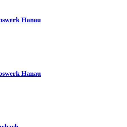
ebswerk Hanau
ebswerk Hanau
orbach